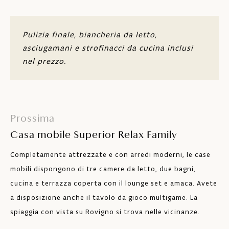
Camera da letto con due letti singoli (80 x
200 cm)
Pulizia finale, biancheria da letto,
Set da salotto (possibilità di utilizzo come
asciugamani e strofinacci da cucina inclusi
letto supplementare di 90 x 200 cm)
nel prezzo.
Due bagni
Tavolo e posti a sedere per 4 persone
Piano cottura con quattro fuochi,
Prossima
frigorifero con congelatore, lavastoviglie,
Casa mobile Superior Relax Family
microonde e macchinetta per caffè
americano e tostapane
Completamente attrezzate e con arredi moderni, le case
Macchinetta da caffè Nespresso
mobili dispongono di tre camere da letto, due bagni,
cucina e terrazza coperta con il lounge set e amaca. Avete
Aria condizionata
a disposizione anche il tavolo da gioco multigame. La
TV satellitare
spiaggia con vista su Rovigno si trova nelle vicinanze.