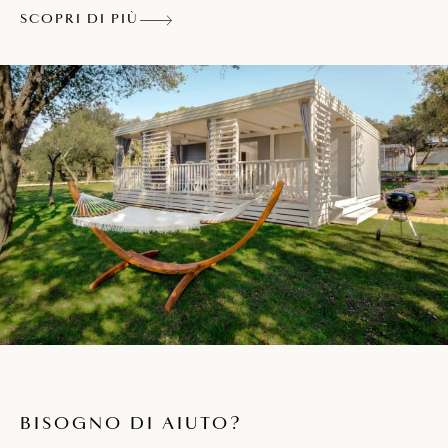
Wi-Fi
SCOPRI DI PIÙ
Cassaforte
Terrazza con tavolo e sedie per cinque
persone, lounge set, due lettini a sdraio e
un’amaca
Una bottiglia d’acqua e di spumante
all’arrivo
Zona barbecue comune
Parcheggio in zona
Gli animali da compagnia sono ammessi
con supplemento
BISOGNO DI AIUTO?