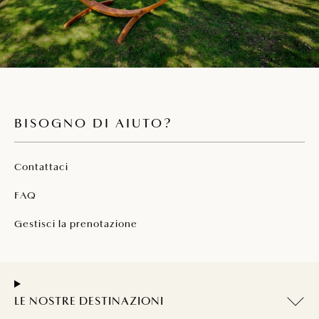
con supplemento
Pulizia finale, biancheria da letto,
asciugamani e strofinacci da cucina inclusi
nel prezzo
Terrazza coperta con lounge set per 4
persone
Amaca
BISOGNO DI AIUTO?
Bagno con doccia - cabina e WC
Contattaci
FAQ
Gestisci la prenotazione
LE NOSTRE DESTINAZIONI