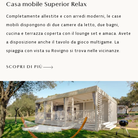
Cucina con piastra da cottura (ad
Casa mobile Superior Relax
induzione), frigorifero con congelatore,
completamente attrezzata con tutte le
Completamente allestite e con arredi moderni, le case
stoviglie, microonde e macchinetta da
mobili dispongono di due camere da letto, due bagni,
caffè Nespresso e tostapane
cucina e terrazza coperta con il lounge set e amaca. Avete
Aria condizionata
a disposizione anche il tavolo da gioco multigame. La
TV SAT
spiaggia con vista su Rovigno si trova nelle vicinanze.
Cassaforte
SCOPRI DI PIÙ
Wi-Fi
Lettini prendisole per 2 persone
Parcheggio in zona
Barbecue elettrico
Gli animali da compagnia sono ammessi