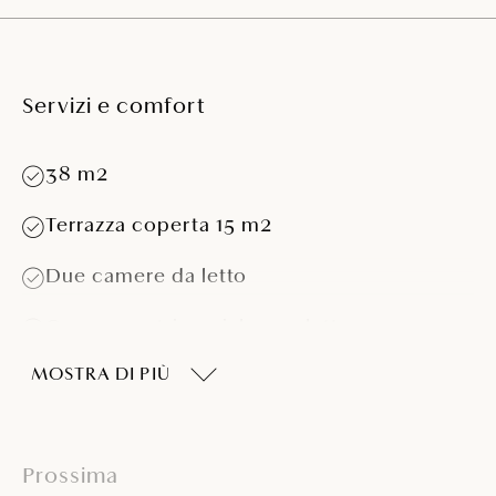
Servizi e comfort
38 m2
Terrazza coperta 15 m2
Due camere da letto
Camera matrimoniale con letto
matrimoniale (160 x 200 cm)
MOSTRA DI PIÙ
Camera da letto con due letti singoli (80 x
200 cm)
Tavolo e posti a sedere per 4 persone
Prossima