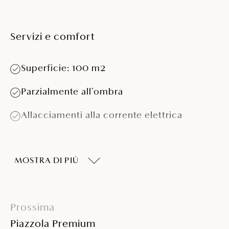
Servizi e comfort
Superficie: 100 m2
Parzialmente all’ombra
Allacciamenti alla corrente elettrica
1 allacciamento all’acqua in 10 piazzole
MOSTRA DI PIÙ
Adatta per roulotte >5,5 m
Adatta per camper >7,5 m e >4 t
Prossima
Piazzola Premium