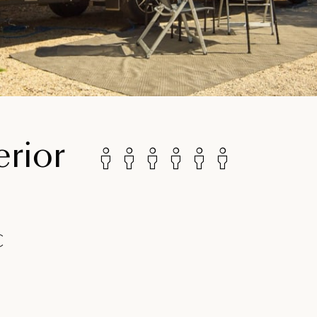
erior
€