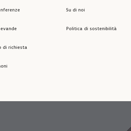
onferenze
Su di noi
 bevande
Politica di sostenibilità
 di richiesta
oni