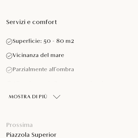
Servizi e comfort
Superficie: 50 - 80 m2
Vicinanza del mare
Parzialmente all’ombra
Allacciamenti alla corrente elettrica
MOSTRA DI PIÙ
Parzialmente adatta per roulotte >5,5 m
Parzialmente adatta per camper >7,5 m e >4
t; scegliete in base alle vostre priorità
Prossima
Piazzola Superior