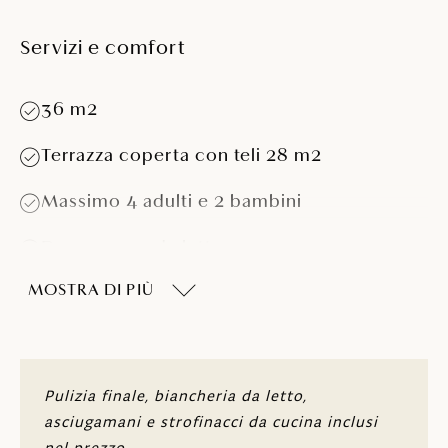
Servizi e comfort
36 m2
Terrazza coperta con teli 28 m2
Massimo 4 adulti e 2 bambini
Due camere da letto
MOSTRA DI PIÙ
Camera da letto con un letto (160 x 200
cm)
Camera da letto con due letti singoli o a
castello (80 x 200 cm)
Pulizia finale, biancheria da letto,
Set da salotto (possibilità di utilizzo come
asciugamani e strofinacci da cucina inclusi
letto supplementare di 140 x 190 cm)
nel prezzo.