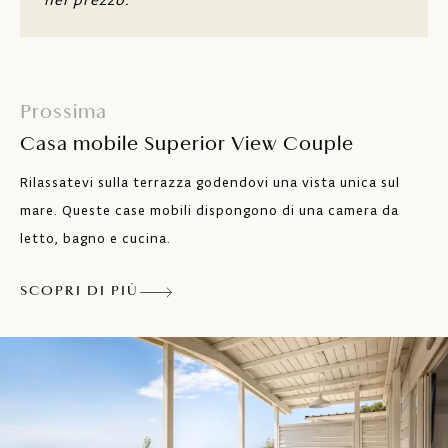
Due bagni
Tavolo e posti a sedere per 4 persone
Piano cottura con quattro fuochi,
Prossima
frigorifero con congelatore, lavastoviglie,
stoviglie, microonde e macchinetta per
Casa mobile Superior View Couple
caffè americano e tostapane
Rilassatevi sulla terrazza godendovi una vista unica sul
Aria condizionata
mare. Queste case mobili dispongono di una camera da
letto, bagno e cucina.
TV satellitare
Wi-Fi
SCOPRI DI PIÙ
Terrazza con tavolo e sedie per sei
persone, lounge set e tre lettini a sdraio
Parcheggio in zona
Gli animali da compagnia sono ammessi