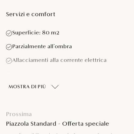
Servizi e comfort
Superficie: 80 m2
Parzialmente all’ombra
Allacciamenti alla corrente elettrica
Adatta per roulotte >5,5 m
MOSTRA DI PIÙ
Adatta per camper >7,5 m e >4 t
Prossima
Piazzola Standard - Offerta speciale