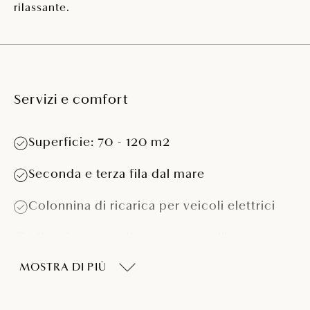
rilassante.
Servizi e comfort
Superficie: 70 - 120 m2
Seconda e terza fila dal mare
Colonnina di ricarica per veicoli elettrici
Allacciamento alla corrente e all'acqua
MOSTRA DI PIÙ
Parzialmente adatta per roulotte >5,5 m
Parzialmente adatta per camper >7,5 m e >4