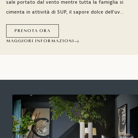
sale portato dal vento mentre tutta la famiglia si
cimenta in attività di SUP, il sapore dolce dell'uva
percorrendo le strade del vino oppure di
ingredienti freschi di prelibatezze locali nei migliori
PRENOTA ORA
ristoranti? Qualsiasi si il vostro desiderio, gli hotel,
MAGGIORI INFORMAZIONI
i resort e i campeggi Maistra sapranno come
accontentarvi.