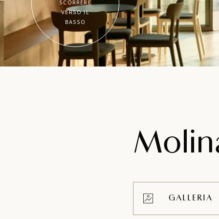
SCORRERE
VERSO IL
BASSO
Molin
GALLERIA