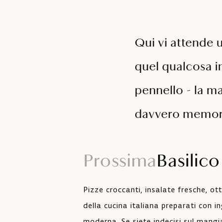
Qui vi attende u
quel qualcosa i
pennello - la ma
davvero memor
Prossima
Basilico
Pizze croccanti, insalate fresche, otti
della cucina italiana preparati con in
moderna. Se siete indecisi sul mangi