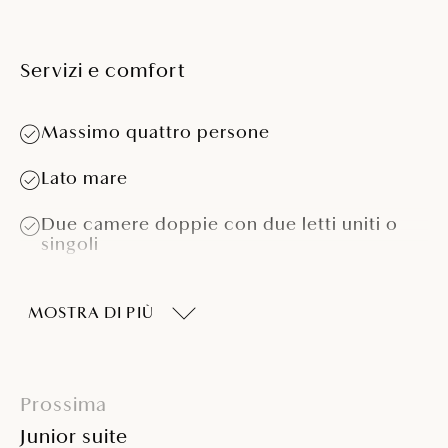
Servizi e comfort
Massimo quattro persone
Lato mare
Due camere doppie con due letti uniti o
singoli
Bagno con doccia o vasca
MOSTRA DI PIÙ
Due bagni
Balcone con sedie e tavolo
Prossima
Minibar
Junior suite