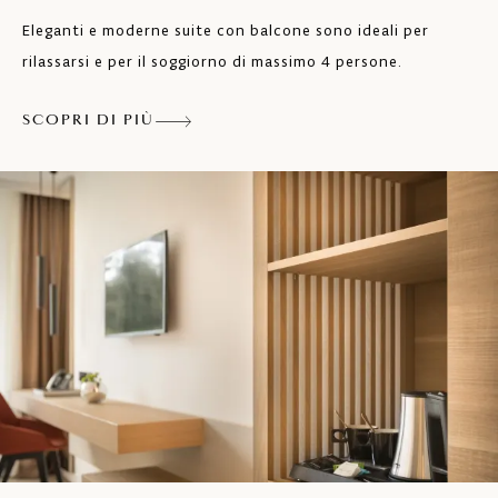
Telefono
Eleganti e moderne suite con balcone sono ideali per
rilassarsi e per il soggiorno di massimo 4 persone.
2x LCD SAT TV
Aria condizionata
SCOPRI DI PIÙ
Asciugacapelli
Cassaforte
Riscaldamento centralizzato