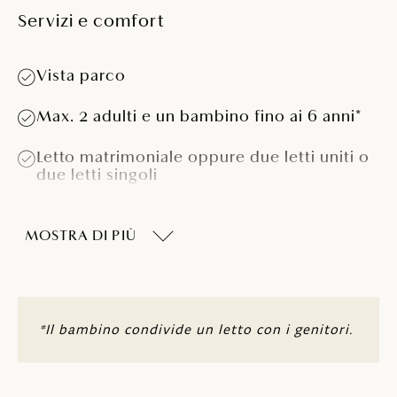
Servizi e comfort
Vista parco
Max. 2 adulti e un bambino fino ai 6 anni*
Letto matrimoniale oppure due letti uniti o
due letti singoli
Bagno con doccia o vasca
MOSTRA DI PIÙ
Balcone con sedie e tavolo
Minibar
Telefono
*Il bambino condivide un letto con i genitori.
TV LCD SAT