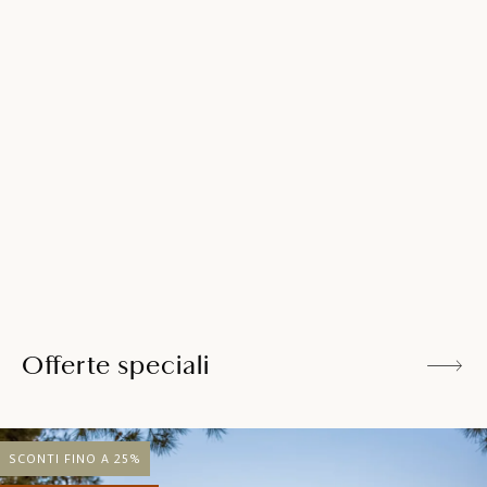
Rilassatevi a bordo piscina o nel giardino ombreggiato con
vista panoramica della baia Lone e gustate un succo di
frutta rinfrescante, i cocktail, gli spumanti o gli snack
dalla nostra offerta al Pool Bar.
SCOPRI DI PIÙ
Offerte speciali
SCONTI FINO A 25%