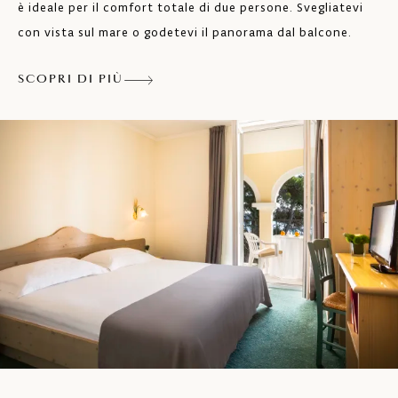
è ideale per il comfort totale di due persone. Svegliatevi
Balcone o terrazza
con vista sul mare o godetevi il panorama dal balcone.
Minibar - su richiesta
SCOPRI DI PIÙ
Telefono
TV LCD SAT
Aria condizionata