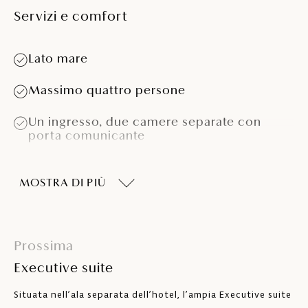
Servizi e comfort
Lato mare
Massimo quattro persone
Un ingresso, due camere separate con
porta comunicante
Una camera con due letti (non separabili)
MOSTRA DI PIÙ
Camera per bambini con letto a castello
Doccia
Prossima
Asciugacapelli
Executive suite
Cassaforte
Situata nell’ala separata dell’hotel, l’ampia Executive suite