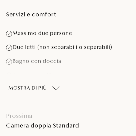
Servizi e comfort
Massimo due persone
Due letti (non separabili o separabili)
Bagno con doccia
Asciugacapelli
MOSTRA DI PIÙ
Cassaforte
Balcone o terrazza
Prossima
Minibar - su richiesta
Camera doppia Standard
Telefono