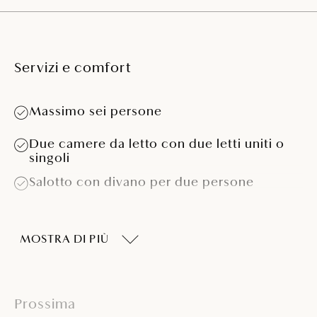
Servizi e comfort
Massimo sei persone
Due camere da letto con due letti uniti o
singoli
Salotto con divano per due persone
Lettino per bambini su richiesta (incluso
nel prezzo dell’alloggio)
MOSTRA DI PIÙ
Cucina (piano cottura, forno a microonde,
macchina da caffè Nespresso, frigorifero)
Bagno con vasca
Prossima