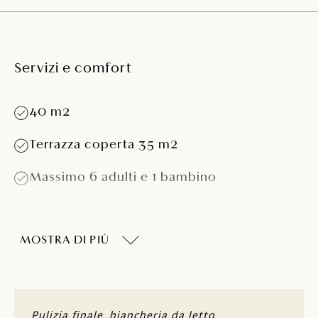
Servizi e comfort
40 m2
Terrazza coperta 35 m2
Massimo 6 adulti e 1 bambino
Tre camere da letto
MOSTRA DI PIÙ
Camera con letto (160 x 200)
Camera matrimoniale con letto
matrimoniale (160 x 200 cm)
Divano (può essere utilizzato come letto
Pulizia finale, biancheria da letto,