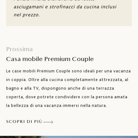
supplementare 80 x 180)
asciugamani e strofinacci da cucina inclusi
nel prezzo.
Due bagni
Tavolo e posti a sedere per 6 persone
Aria condizionata
Prossima
TV satellitare
Casa mobile Premium Couple
Le case mobili Premium Couple sono ideali per una vacanza
Piano cottura con quattro piastre a
induzione, frigorifero con congelatore,
in coppia. Oltre alla cucina completamente attrezzata, al
lavastoviglie, forno a microonde,
bagno e alla TV, dispongono anche di una terrazza
macchinetta per caffè Nespresso
coperta, dove potrete condividere con la persona amata
Wi-Fi
la bellezza di una vacanza immersi nella natura.
Cassaforte
SCOPRI DI PIÙ
Terrazza con arredi da giardino, tavolo e
sedie per 8 persone e due lettini