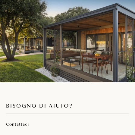
prendisole
Bottiglia d’acqua all’arrivo
Zona barbecue comune
Parcheggio in zona
Gli animali da compagnia sono ammessi
con supplemento
BISOGNO DI AIUTO?
Contattaci