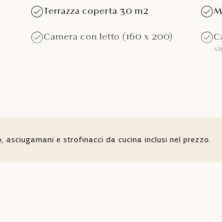
Terrazza coperta 30 m2
M
Camera con letto (160 x 200)
C
s
o
Due bagni
T
0 x
p
astre
Aria condizionata
TV
to, asciugamani e strofinacci da cucina inclusi nel prezzo.
orno
er
Cassaforte
T
t
d