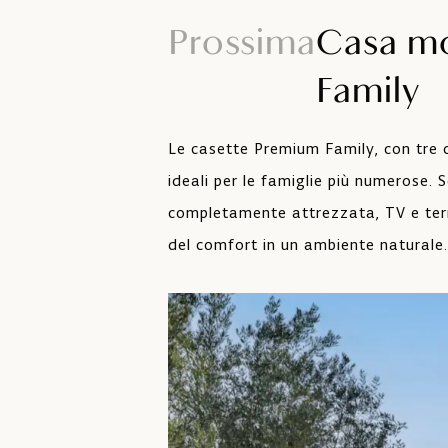
Prossima
Casa m
Zona barbecue comune
Family
Gli animali da compagnia so
ammessi con supplemento
Le casette Premium Family, con tre 
ideali per le famiglie più numerose.
completamente attrezzata, TV e terr
del comfort in un ambiente naturale.