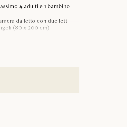
assimo 4 adulti e 1 bambino
amera da letto con due letti
ingoli (80 x 200 cm)
avolo e posti a sedere per 4
ersone
 satellitare
errazza con arredi da giardino,
avolo e sedie per 6 persone e
ue lettini prendisole