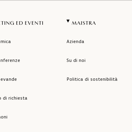
TING ED EVENTI
MAISTRA
amica
Azienda
onferenze
Su di noi
 bevande
Politica di sostenibilità
 di richiesta
oni