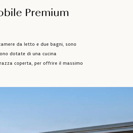
obile Premium
Bottiglia d’acqua all’arrivo
P
no
camere da letto e due bagni, sono
 Sono dotate di una cucina
azza coperta, per offrire il massimo