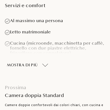
Servizi e comfort
Al massimo una persona
Letto matrimoniale
Cucina (microonde, macchinetta per caffè,
fornello con due piastre elettriche,
frigorifero con congelatore)
Bagno con doccia
MOSTRA DI PIÙ
Asciugacapelli
Aria condizionata
Prossima
Camera doppia Standard
TV SAT
Camere doppie confortevoli dai colori chiari, con cucina e
Cassaforte