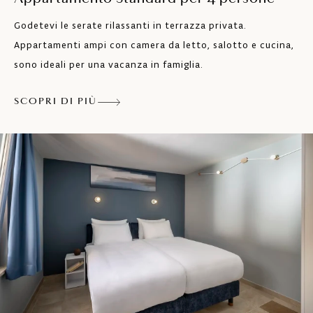
TV SAT
Godetevi le serate rilassanti in terrazza privata.
Cassaforte
Appartamenti ampi con camera da letto, salotto e cucina,
sono ideali per una vacanza in famiglia.
Terrazza o balcone
Linea telefonica diretta
SCOPRI DI PIÙ
Sistema SOS
Rilevatore fumo
Chiave a scheda