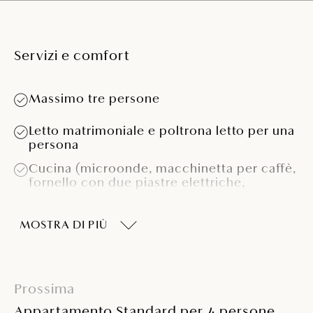
Servizi e comfort
Massimo tre persone
Letto matrimoniale e poltrona letto per una
persona
Cucina (microonde, macchinetta per caffè,
fornello con due piastre elettriche,
frigorifero con congelatore)
Bagno con doccia
MOSTRA DI PIÙ
Asciugacapelli
Aria condizionata
Prossima
Appartamento Standard per 4 persone