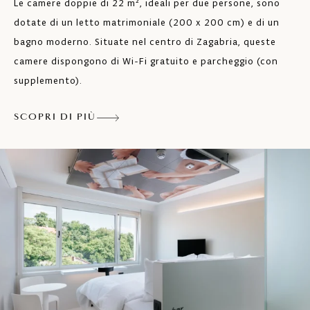
Le camere doppie di 22 m², ideali per due persone, sono
Letto king 200 x 200 cm
dotate di un letto matrimoniale (200 x 200 cm) e di un
bagno moderno. Situate nel centro di Zagabria, queste
Gli animali da compagnia sono ammessi
camere dispongono di Wi-Fi gratuito e parcheggio (con
con supplemento
supplemento).
Cassaforte
SCOPRI DI PIÙ
Minibar
Bollitore elettrico e macchina da caffè in
camera
Lettino per bambini su richiesta (incluso
nel prezzo dell’alloggio)