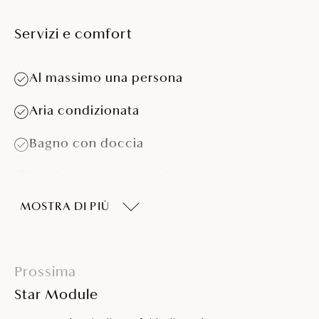
Servizi e comfort
Al massimo una persona
Aria condizionata
Bagno con doccia
Prodotti cosmetici in bagno
MOSTRA DI PIÙ
Asciugacapelli
Streamline TV
Prossima
Telefono
Star Module
Rete Wi-Fi gratuita