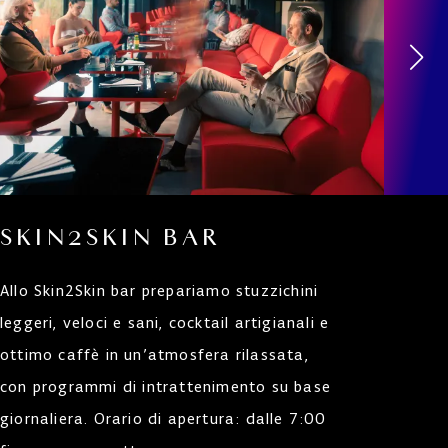
SKIN2SKIN BAR
C
B
Allo Skin2Skin bar prepariamo stuzzichini
leggeri, veloci e sani, cocktail artigianali e
Un 
ottimo caffè in un’atmosfera rilassata,
vi 
con programmi di intrattenimento su base
non 
giornaliera. Orario di apertura: dalle 7:00
meri