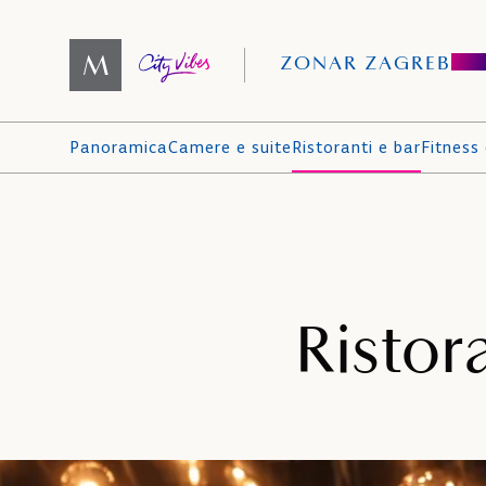
ZONAR ZAGREB
Panoramica
Camere e suite
Ristoranti e bar
Fitness
Ristor