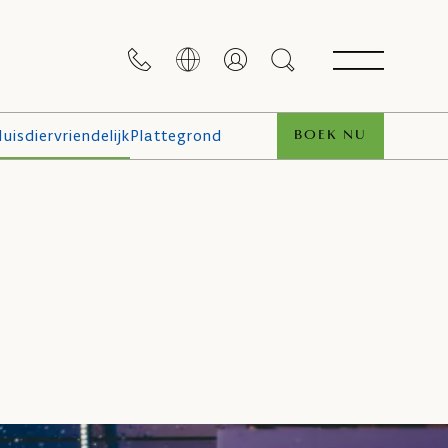
uisdiervriendelijk
Plattegrond
BOEK NU