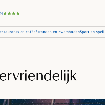
IN
estaurants en cafés
Stranden en zwembaden
Sport en spel
H
ervriendelijk