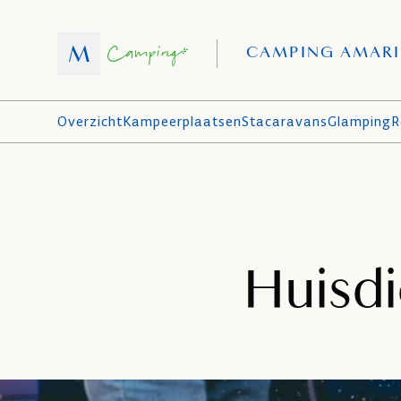
CAMPING AMAR
Overzicht
Kampeerplaatsen
Stacaravans
Glamping
R
Huisdi