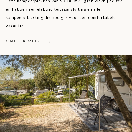
Deze kampeerplekken van 50-80 m2 liggen vlakbij de zee
Vaatwasser
en hebben een elektriciteitsaansluiting en alle
Wasdroger
kampeeruitrusting die nodig is voor een comfortabele
vakantie.
Badkamers aangepast aan minder valide
mensen
ONTDEK MEER
Douches voor huisdieren
Geschikt voor caravans > 5,5 m
Geschikt voor campers >7,5 m en >4 t