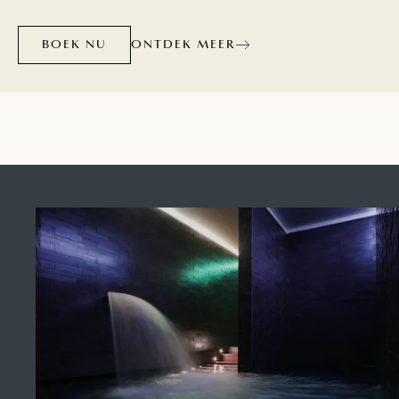
langs wijnroutes, of de verse ingrediënten van
ONTDEK MEER
lokale delicatessen in toprestaurants? Wat uw
BOEK NU
wensen ook zijn, de hotels, resorts en campings
van Maistra zijn u graag van dienst.