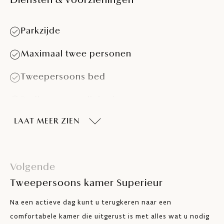
Diensten & voorzieningen
Parkzijde
Maximaal twee personen
Tweepersoons bed
Badkamer met ligbad
LAAT MEER ZIEN
Airco
Telefoon
Volgende
Minibar
Tweepersoons kamer Superieur
LCD SAT TV
Na een actieve dag kunt u terugkeren naar een
Kluisje
comfortabele kamer die uitgerust is met alles wat u nodig