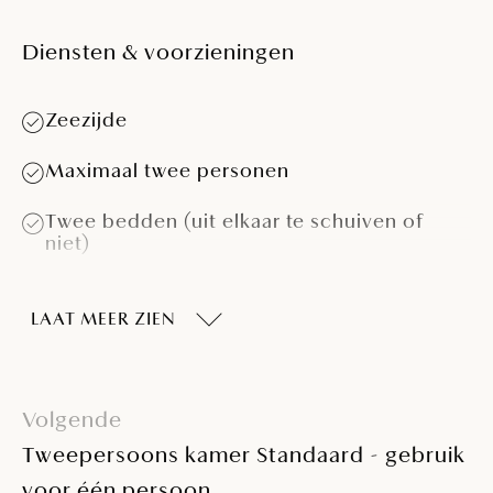
Diensten & voorzieningen
Zeezijde
Maximaal twee personen
Twee bedden (uit elkaar te schuiven of
niet)
Douche
LAAT MEER ZIEN
Haardroger
Kluisje
Volgende
Balkon of terras
Tweepersoons kamer Standaard - gebruik
Minibar - op aanvraag
voor één persoon