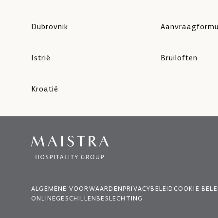
Dubrovnik
Aanvraagformu
Istrië
Bruiloften
Kroatië
ALGEMENE VOORWAARDEN
PRIVACYBELEID
COOKIE BELE
ONLINEGESCHILLENBESLECHTING