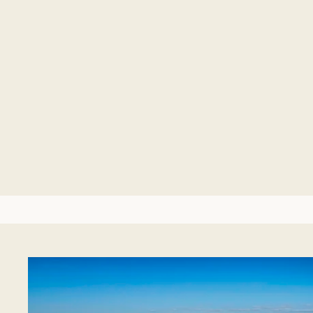
De stacaravans Superior Bay biedt een ideale omgeving om
te ontspannen voor twee met een onweerstaanbaar
uitzicht op de pittoreske Limbaai. De caravans beschikken
over een keuken, badkamer, televisie en gratis wifi.
MEER DETAILS