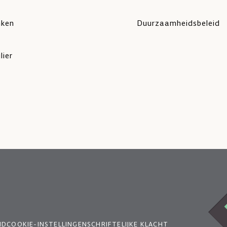
nken
Duurzaamheidsbeleid
lier
ID
COOKIE-INSTELLINGEN
SCHRIFTELIJKE KLACHT