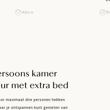
Airco
T
Koelkast
S
Balkon
rsoons kamer
ur met extra bed
oor maximaal drie personen hebben
aar je ontspannen kunt genieten van