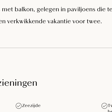
et balkon, gelegen in paviljoens die te
 een verkwikkende vakantie voor twee.
zieningen
Zeezijde
T
b