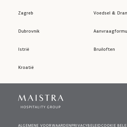
Zagreb
Voedsel & Dra
Dubrovnik
Aanvraagformu
Istrië
Bruiloften
Kroatië
ALGEMENE VOORWAARDEN
PRIVACYBELEID
COOKIE BELE