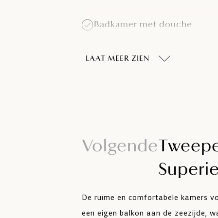
Badkamer met douche
Kluisje
LAAT MEER ZIEN
Haardroger
Volgende
Tweepe
Superie
De ruime en comfortabele kamers v
een eigen balkon aan de zeezijde, w