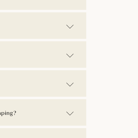
mping?