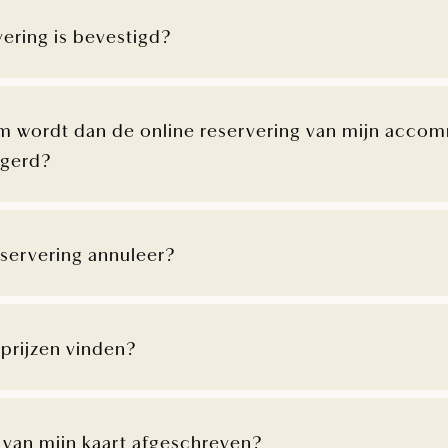
vering is bevestigd?
om wordt dan de online reservering van mijn accom
igerd?
eservering annuleer?
prijzen vinden?
van mijn kaart afgeschreven?