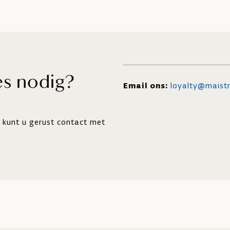
es nodig?
Email ons:
loyalty@maistr
, kunt u gerust contact met