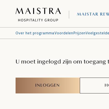
MAISTAR RE
Over het programma
Voordelen
Prijzen
Veelgesteld
U moet ingelogd zijn om toegang t
INLOGGEN
H