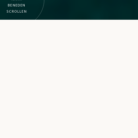
BENEDEN
SCROLLEN
Het prettige mediterrane klimaat, de prachtige
Adriatische zee met bijna 1300 eilandjes,
verscholen baaien en natuurlijke strandjes met de
ongerepte natuur van Kroatië vormen een
trekpleister voor avonturiers en natuurliefhebbers
uit de hele wereld. Wordt wakker aan het strand op
de eerste rang aan zee op onze campings, ontdek
de omgeving met de vele wandel- en fietspaden.
Campings met de mooiste natuurlijke
baaien