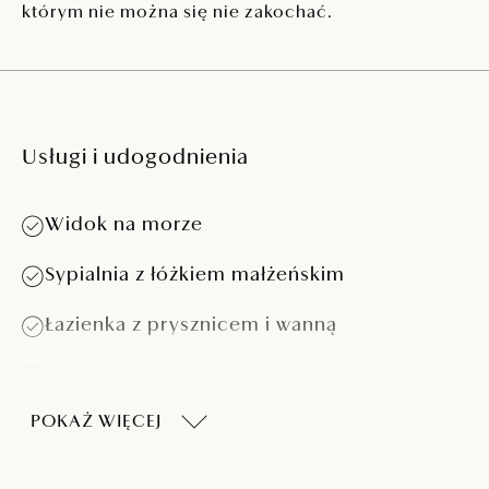
którym nie można się nie zakochać.
Usługi i udogodnienia
Widok na morze
Sypialnia z łóżkiem małżeńskim
Łazienka z prysznicem i wanną
Balkon lub taras z krzesłami i stołem
POKAŻ WIĘCEJ
Klimatyzacja
LCD SAT TV