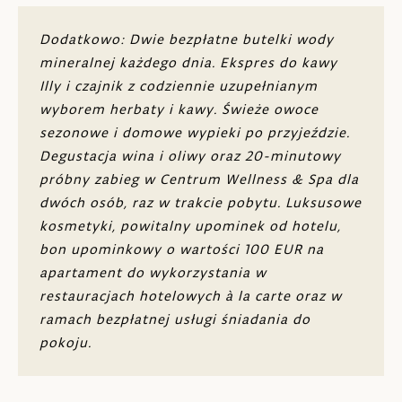
Sejf
Dodatkowo: Dwie bezpłatne butelki wody
mineralnej każdego dnia. Ekspres do kawy
Mini-bar
Illy i czajnik z codziennie uzupełnianym
wyborem herbaty i kawy. Świeże owoce
Bezpłatne Wi-Fi
sezonowe i domowe wypieki po przyjeździe.
Kuchnia, jadalnia i salon
Degustacja wina i oliwy oraz 20-minutowy
próbny zabieg w Centrum Wellness & Spa dla
Ekspres do kawy Illy esspresso, kuchenka
dwóch osób, raz w trakcie pobytu. Luksusowe
mikrofalowa, płyta kuchenna, lodówka,
kosmetyki, powitalny upominek od hotelu,
czajnik
bon upominkowy o wartości 100 EUR na
Maksymalnie 2 osoby dorosłe
apartament do wykorzystania w
restauracjach hotelowych à la carte oraz w
ramach bezpłatnej usługi śniadania do
pokoju.