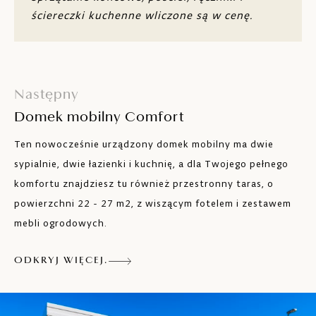
130 x 190 cm)
ściereczki kuchenne wliczone są w cenę.
Dwie łazienki
Stół i miejsca siedzące dla 6 osób
Kuchnia z czterema palnikami, lodówką z
Następny
zamrażarką, naczyniami, kuchenką
Domek mobilny Comfort
mikrofalową, przelewowym ekspresem do
kawy i tosterem
Ten nowocześnie urządzony domek mobilny ma dwie
Klimatyzacja
sypialnie, dwie łazienki i kuchnię, a dla Twojego pełnego
komfortu znajdziesz tu również przestronny taras, o
Satelitarna TV
powierzchni 22 - 27 m2, z wiszącym fotelem i zestawem
mebli ogrodowych.
Wi-Fi
Taras z miejscem do siedzenia dla sześciu
ODKRYJ WIĘCEJ.
osób i czterema leżakami
Ogólnodostępne miejsce grillowe