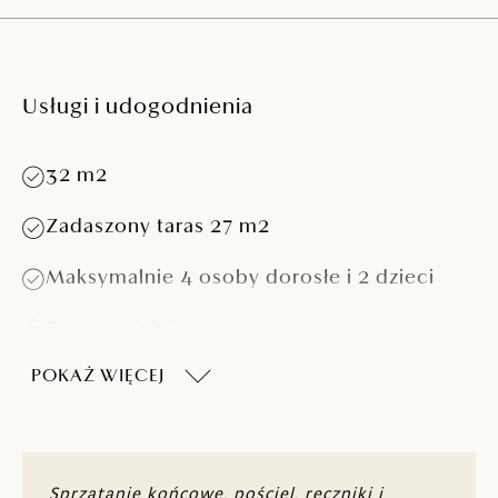
Usługi i udogodnienia
32 m2
Zadaszony taras 27 m2
Maksymalnie 4 osoby dorosłe i 2 dzieci
Dwie sypialnie
POKAŻ WIĘCEJ
Sypialnia z łóżkiem (160 x 200 cm)
Sypialnia z dwoma łóżkami (80 x 200 cm)
Sofa (może służyć jako dodatkowe łóżko
Sprzątanie końcowe, pościel, ręczniki i