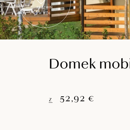
PRZEWIŃ
W DÓŁ
Domek mobil
52,92 €
Z