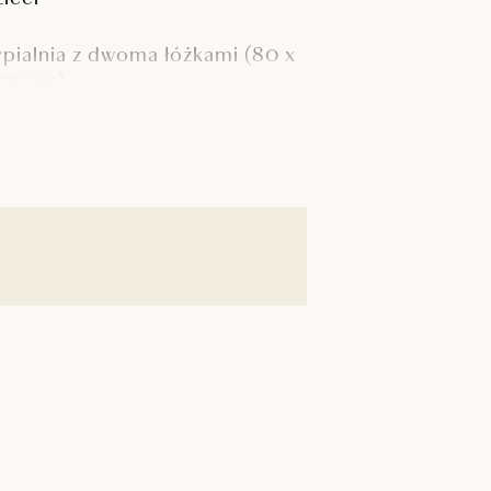
ypialnia z dwoma łóżkami (80 x
00 cm)
tół i miejsca siedzące dla 4
sób.
atelitarna TV
arking w strefie