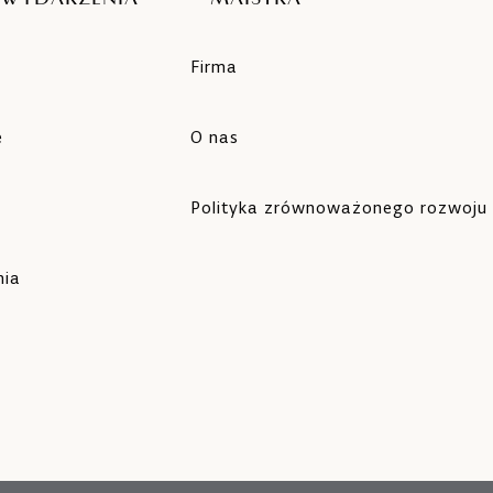
e
Firma
e
O nas
Polityka zrównoważonego rozwoju
nia