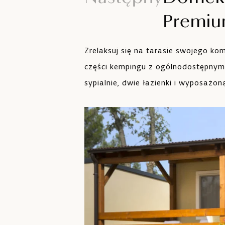
Zwierzęta są akceptowane za
dodatkową opłatą
Premi
Zrelaksuj się na tarasie swojego k
części kempingu z ogólnodostępnym
sypialnie, dwie łazienki i wyposażon