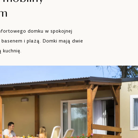
um
omfortowego domku w spokojnej
 basenem i plażą. Domki mają dwie
ą kuchnię.