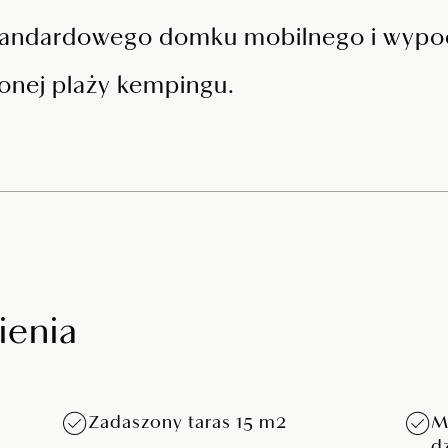
e standardowego domku mobilnego i wypo
zonej plaży kempingu.
ienia
Zadaszony taras 15 m2
M
d