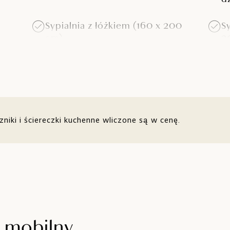
Sypialnia z łóżkiem (160 x 200
S
cm)
2
Dwie łazienki
S
cm)
o
i,
Klimatyzacja
S
zniki i ściereczki kuchenne wliczone są w cenę.
Taras z miejscem do siedzenia
P
dla sześciu osób i czterema
leżakami
mobilny