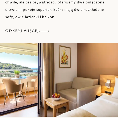
chwile, ale też prywatności, oferujemy dwa połączone
Suszarka do włosów
drzwiami pokoje superior, które mają dwie rozkładane
Balkon
sofy, dwie łazienki i balkon.
Max. 2 osoby dorosłe i 2 dzieci do 11 roku
ODKRYJ WIĘCEJ.
życia