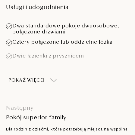
Usługi i udogodnienia
Dwa standardowe pokoje dwuosobowe,
połączone drzwiami
Cztery połączone lub oddzielne łóżka
Dwie łazienki z prysznicem
Klimatyzacja
POKAŻ WIĘCEJ
Telefon
Sejf
Następny
Lodówka
Pokój superior family
Telewizja satelitarna
Dla rodzin z dziećmi, które potrzebują miejsca na wspólne