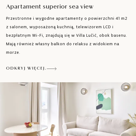
Suszarka do włosów
Apartament superior sea view
Kosmetyki w łazience
Przestronne i wygodne apartamenty o powierzchni 41 m2
z salonem, wyposażoną kuchnią, telewizorem LCD i
Balkon
bezpłatnym Wi-Fi, znajdują się w Villa Lučić, obok basenu.
Mają również własny balkon do relaksu z widokiem na
LCD TV
morze.
Telefon
ODKRYJ WIĘCEJ.
Sejf
Klimatyzacja/centralne ogrzewanie