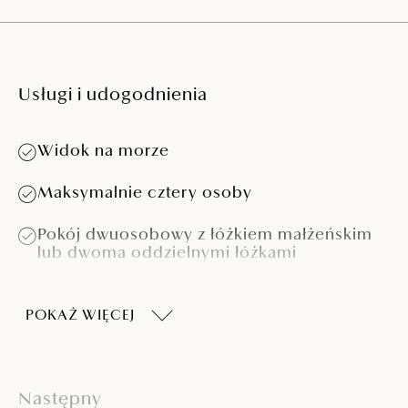
Usługi i udogodnienia
Widok na morze
Maksymalnie cztery osoby
Pokój dwuosobowy z łóżkiem małżeńskim
lub dwoma oddzielnymi łóżkami
Salon z rozkładaną sofą
POKAŻ WIĘCEJ
Kuchnia (czajnik, lodówka, płyta grzewcza,
kuchenka mikrofalowa)
Łazienka z prysznicem lub wanną
Następny