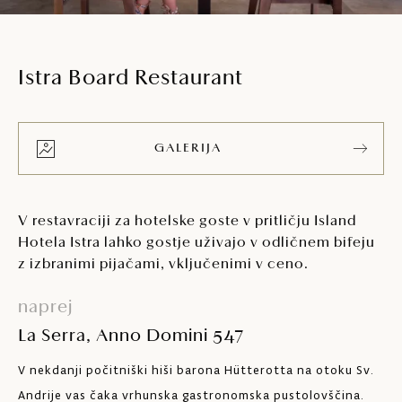
Istra Board Restaurant
GALERIJA
V restavraciji za hotelske goste v pritličju Island
Hotela Istra lahko gostje uživajo v odličnem bifeju
z izbranimi pijačami, vključenimi v ceno.
naprej
La Serra, Anno Domini 547
V nekdanji počitniški hiši barona Hütterotta na otoku Sv.
Andrije vas čaka vrhunska gastronomska pustolovščina.