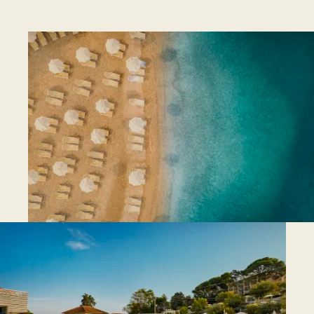
Telefon
Brezplačen Wi-Fi
Otroška posteljica po dogovoru (vključena
v ceno namestitve)
Hišni ljubljenčki so dovoljeni proti
doplačilu