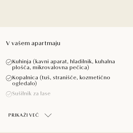
V vašem apartmaju
Kuhinja (kavni aparat, hladilnik, kuhalna
plošča, mikrovalovna pečica)
Kopalnica (tuš, stranišče, kozmetično
ogledalo)
Sušilnik za lase
Klimatska naprava
PRIKAŽI VEČ
LCD SAT TV