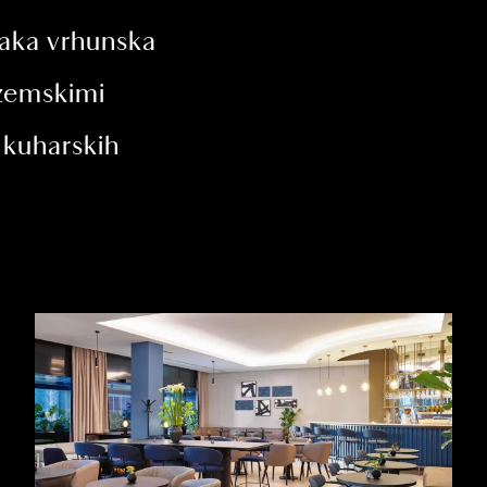
 čaka vrhunska
ozemskimi
h kuharskih