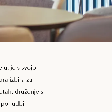
lu, je s svojo
ra izbira za
etah, druženje s
ki ponudbi