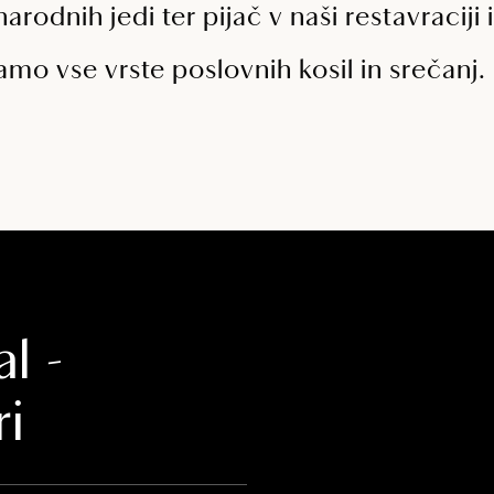
arodnih jedi ter pijač v naši restavraciji
amo vse vrste poslovnih kosil in srečanj.
l -
ri