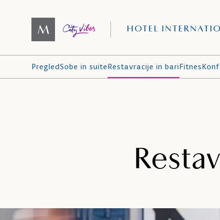
HOTEL INTERNATI
Pregled
Sobe in suite
Restavracije in bari
Fitnes
Konf
Restavr