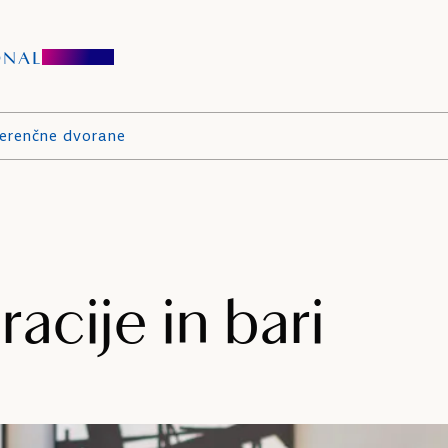
ONAL
erenčne dvorane
acije in bari