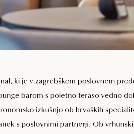
onal, ki je v zagrebškem poslovnem prede
 lounge barom s poletno teraso vedno dob
ronomsko izkušnjo ob hrvaških specialit
estanek s poslovnimi partnerji. Ob vrhuns