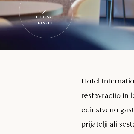
PODRSAJTE
NAVZDOL
Hotel Internati
restavracijo in
edinstveno gast
prijatelji ali s