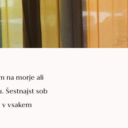
 na morje ali
u. Šestnajst sob
il v vsakem