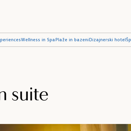
periences
Wellness in Spa
Plaže in bazeni
Dizajnerski hotel
Šp
n suite