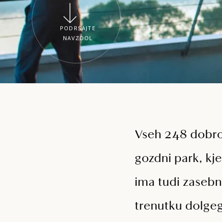
PODRSAJTE
NAVZDOL
Vseh 248 dobro
gozdni park, kje
ima tudi zasebn
trenutku dolge