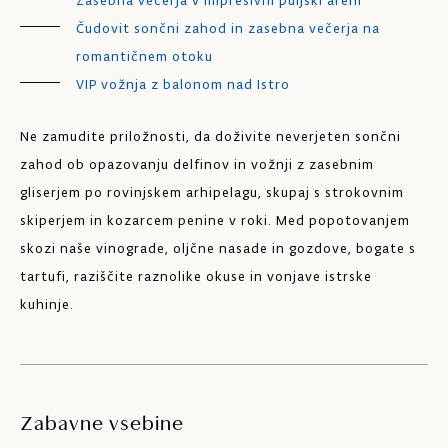
Zasebna večerja v impresivni puljski areni
v 
Čudovit sončni zahod in zasebna večerja na
romantičnem otoku
Če
VIP vožnja z balonom nad Istro
obn
sa
Ne zamudite priložnosti, da doživite neverjeten sončni
zač
zahod ob opazovanju delfinov in vožnji z zasebnim
ig
gliserjem po rovinjskem arhipelagu, skupaj s strokovnim
te
skiperjem in kozarcem penine v roki. Med popotovanjem
ig
skozi naše vinograde, oljčne nasade in gozdove, bogate s
tartufi, raziščite raznolike okuse in vonjave istrske
kuhinje.
Zabavne vsebine