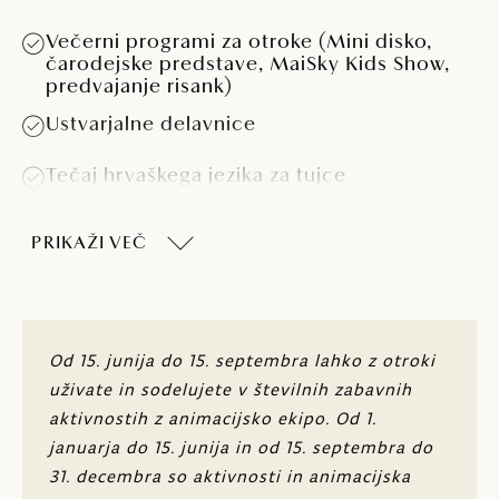
Večerni programi za otroke (Mini disko,
čarodejske predstave, MaiSky Kids Show,
predvajanje risank)
Ustvarjalne delavnice
Tečaj hrvaškega jezika za tujce
Nordijska hoja in sprehajanje po gozdnem
PRIKAŽI VEČ
parku Zlati rt
Športne in rekreativne aktivnosti (zumba,
vaje na trampolinih in step klopeh, treningi
HiiT itd.)
Od 15. junija do 15. septembra lahko z otroki
Večerni program z živo glasbo
uživate in sodelujete v številnih zabavnih
aktivnostih z animacijsko ekipo. Od 1.
Otroška šola plavanja, šola pilotiranja
dronov in šola malih siren (julij in avgust)
januarja do 15. junija in od 15. septembra do
31. decembra so aktivnosti in animacijska
Vodeno kolesarjenje, vožnja s kajaki in izleti