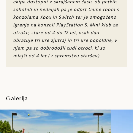
s SUP-i
ekipa dostopni v skrajšanem času, ob petkih,
sobotah in nedeljah pa je odprt Game room s
Ure joge, SUP-joge in pilatesa
konzolama Xbox in Switch ter je omogočeno
igranje na konzoli PlayStation 5. Mini klub za
Raznolik dnevni otroški program z
delavnicami STEM in ustvarjalnimi
otroke, stare od 4 do 12 let, vsak dan
delavnicami
obratuje tri ure zjutraj in tri ure popoldne, v
Otroško območje z video konzolami
njem pa so dobrodošli tudi otroci, ki so
mlajši od 4 let (v spremstvu staršev).
MaiSky Kids Club (4-12)
Keramična delavnica za odrasle in zvočna
kopel z gongi (julij in avgust)
Galerija