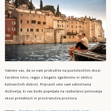
Vabimo vas, da se nam pridružite na pustolovščini skozi
Če
čarobno Istro, regijo z bogato zgodovino in obilico
špo
kulinaričnih dobrot. Pripravili smo vam edinstvena
ve
doživetja, ki vas bodo popeljala na razburljivo potovanje
ce
skozi preteklost in prostranstva prostora.
po
na