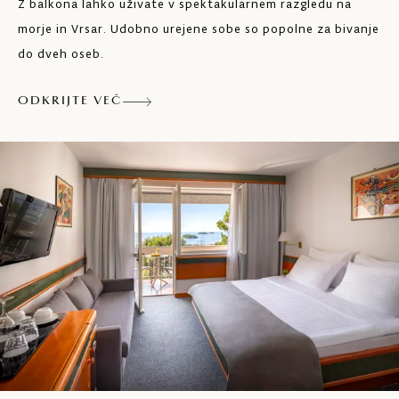
Z balkona lahko uživate v spektakularnem razgledu na
Sef
morje in Vrsar. Udobno urejene sobe so popolne za bivanje
do dveh oseb.
Sušilnik za lase
ODKRIJTE VEČ
Balkon