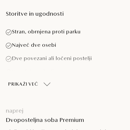
Storitve in ugodnosti
Stran, obrnjena proti parku
Največ dve osebi
Dve povezani ali ločeni postelji
Kopalnico s kadjo
PRIKAŽI VEČ
Klimatska naprava
Telefon
naprej
Mini bar
Dvoposteljna soba Premium
LCD SAT TV