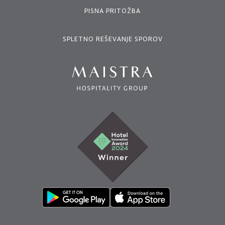
PISNA PRITOŽBA
SPLETNO REŠEVANJE SPOROV