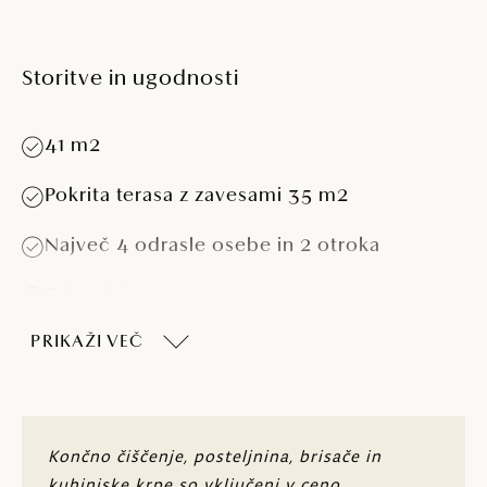
Storitve in ugodnosti
41 m2
Pokrita terasa z zavesami 35 m2
Največ 4 odrasle osebe in 2 otroka
Tri spalnice
PRIKAŽI VEČ
Spalnica s posteljo (160 x 200 cm)
Dve spalnici z dvema posteljama (80 x 200
cm)
Sedežna garnitura (možnost uporabe kot
Končno čiščenje, posteljnina, brisače in
dodatno ležišče 143 x 198 cm)
kuhinjske krpe so vključeni v ceno.