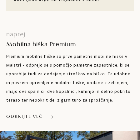
Dve kopalnici
Miza in sedeži za 4 osebe
naprej
Kuhinja s štirimi kuhalnimi ploščami,
hladilnikom z zamrzovalnikom, pomivalnim
Mobilna hiška Premium
strojem, mikrovalovno pečico in kavnim
aparatom
Premium mobilne hiške so prve pametne mobilne hiške v
Maistri - odprejo se s pomočjo pametne zapestnice, ki se
Klimatska naprava
uporablja tudi za dodajanje stroškov na hiško. Te udobne
Satelitska TV
in povsem opremljene mobilne hiške, obdane z zelenjem,
imajo dve spalnici, dve kopalnici, kuhinjo in delno pokrito
Wi-Fi
teraso ter nepokrit del z garnituro za sproščanje.
Sef
ODKRIJTE VEČ
Terasa s sedežno garnituro za šest oseb in
štirimi ležalniki