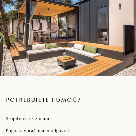
Parkirišče na območju
Skupni zunanji prostor za peko na žaru
Hišni ljubljenčki so dovoljeni ob doplačilu.
POTREBUJETE POMOČ?
Stopite v stik z nami
Pogosta vprašanja in odgovori