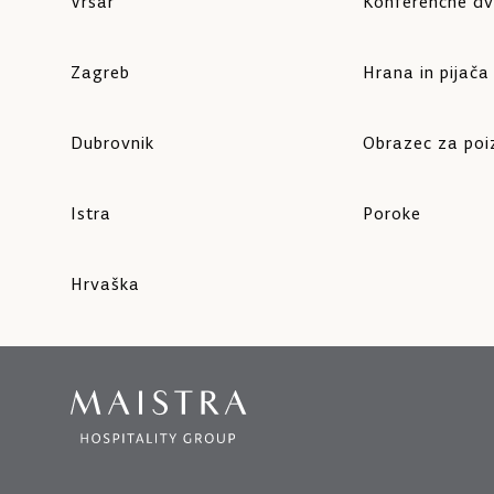
Vrsar
Konferenčne d
Zagreb
Hrana in pijača
Dubrovnik
Obrazec za po
Istra
Poroke
Hrvaška