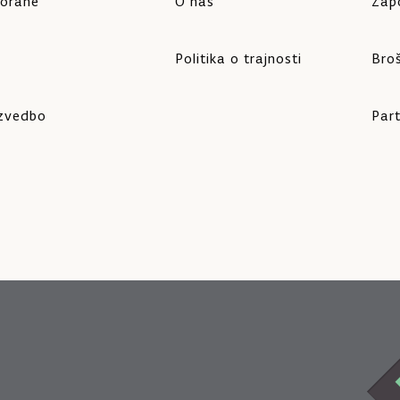
vorane
O nas
Zapo
Politika o trajnosti
Bro
izvedbo
Part