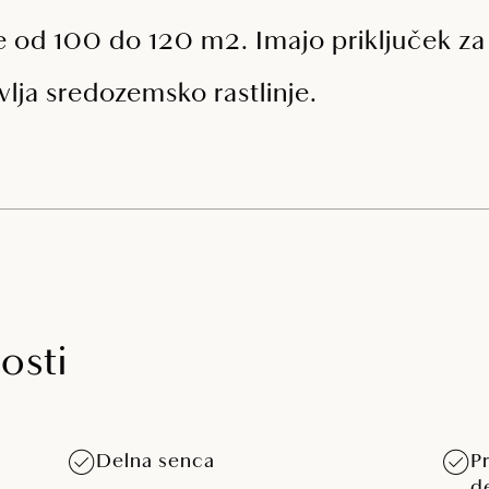
e od 100 do 120 m2. Imajo priključek za 
vlja sredozemsko rastlinje.
osti
Delna senca
P
d