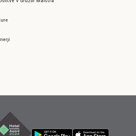
slitve v družbi Maistra
šure
nerji