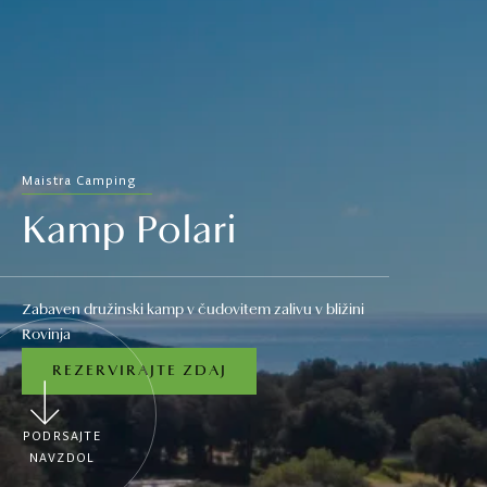
Maistra Camping
Kamp Polari
Zabaven družinski kamp v čudovitem zalivu v bližini
Rovinja
REZERVIRAJTE ZDAJ
PODRSAJTE
NAVZDOL