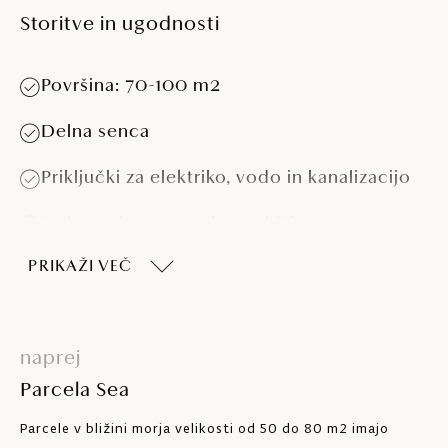
Storitve in ugodnosti
Površina: 70-100 m2
Delna senca
Priključki za elektriko, vodo in kanalizacijo
Delno primerno za kamp hiške > 5,5 m
PRIKAŽI VEČ
Delno primerno za prikolice > 7,5 m in > 4 t
naprej
Parcela Sea
Parcele v bližini morja velikosti od 50 do 80 m2 imajo