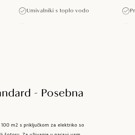
Umivalniki s toplo vodo
P
Sušilni stroji
K
p
Primerno za kamp hiške > 5,5 m
P
4 
andard - Posebna
 100 m2 s priključkom za elektriko so
 ali šotoru. Za uživanje v naravi vam