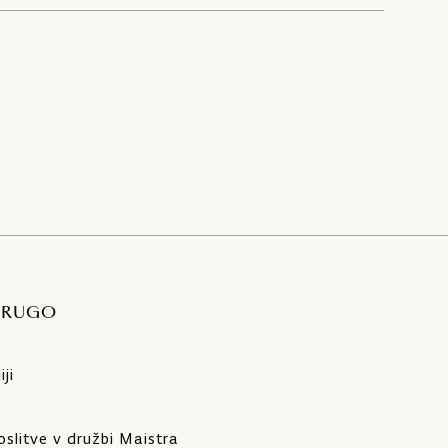
DRUGO
ji
slitve v družbi Maistra