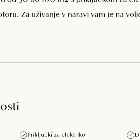
sti od 50 do 100 m2 s priključkom za ele
 šotoru. Za uživanje v naravi vam je na vo
osti
Priključki za elektriko
D