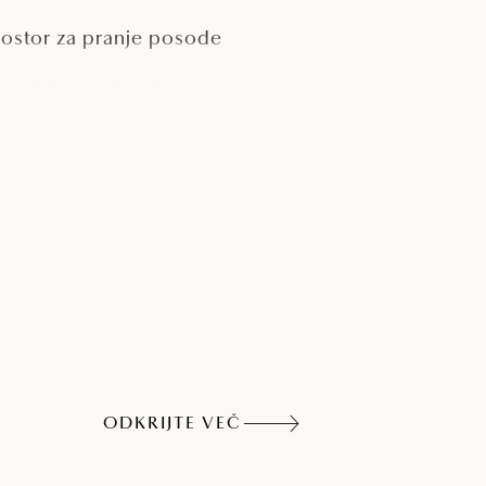
rostor za pranje posode
opalnice, prilagojene osebam s
osebnimi potrebami
rimerno za prikolice > 7,5 m in >
t
ODKRIJTE VEČ