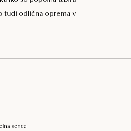
ktriko so popolna izbira
ljo tudi odlična oprema v
elna senca