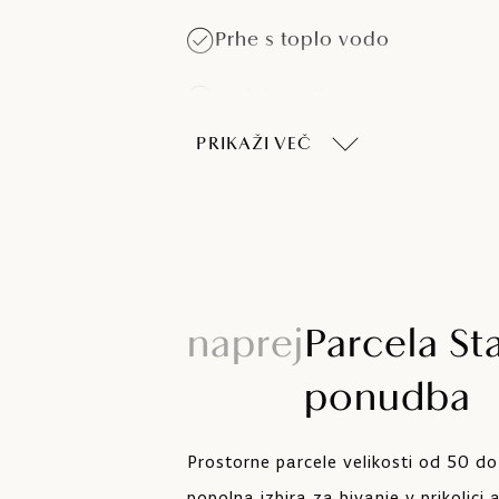
Prhe s toplo vodo
Pralni stroji
PRIKAŽI VEČ
Prhe za hišne ljubljenčke
naprej
Parcela St
ponudba
Prostorne parcele velikosti od 50 do
popolna izbira za bivanje v prikolici