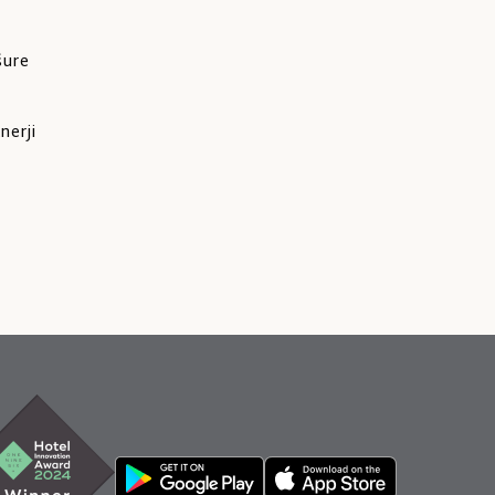
šure
nerji