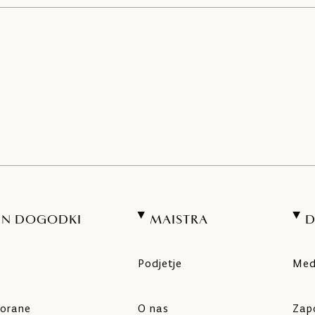
 IN DOGODKI
MAISTRA
Podjetje
Medi
vorane
O nas
Zapo