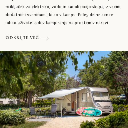
Sušilnik za lase
priključek za elektriko, vodo in kanalizacijo skupaj z vsemi
dodatnimi vsebinami, ki so v kampu. Poleg delne sence
Kopalnice, prilagojene osebam s
lahko uživate tudi v kampiranju na prostem v naravi.
posebnimi potrebami
Možnost najema družinske kopalnice
ODKRIJTE VEČ
Stranišče za otroke
Prhe za hišne ljubljenčke
Delno primerno za kamp hiške > 5,5 m
Delno primerno za prikolice > 7,5 m in > 4 t
Sedem sanitarnih vozlov je razporejenih
vzdolž celotnega kampa v neposredni
bližini parcel. Poleg visokokakovostne
standardne opreme boste tukaj našli tudi
otroške sanitarije in prostore za