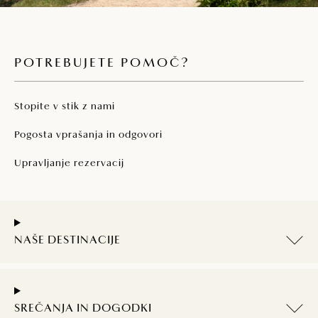
preoblačenje dojenčkov, prostore za pranje
perila in posode, prostore za praznjenje
kemičnih stranišč in prhe za svoje
ljubljenčke.
POTREBUJETE POMOČ?
Stopite v stik z nami
Pogosta vprašanja in odgovori
Upravljanje rezervacij
NAŠE DESTINACIJE
SREČANJA IN DOGODKI