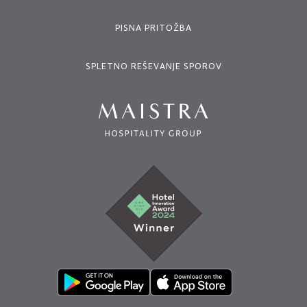
PISNA PRITOŽBA
SPLETNO REŠEVANJE SPOROV