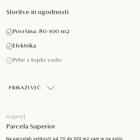
Storitve in ugodnosti
Površina: 80-100 m2
Elektrika
Prhe s toplo vodo
Umivalniki s toplo vodo
PRIKAŽI VEČ
Posamezne kabine za umivanje
Prostor za pranje posode
naprej
Pralni stroji
Parcela Superior
Sušilni stroji
Na parcelah velikosti od 70 do 100 m2 vam je na voljo